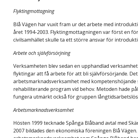
Flyktingmottagning
Blå Vägen har vuxit fram ur det arbete med introduk
året 1994-2003. Flyktingmottagningen var först en fö
civilsamhället skulle ta ett större ansvar för introdukt
Arbete och självförsörjning
Verksamheten blev sedan en upphandlad verksamhet in
flyktingar att få arbete för att bli självförsörjande. D
arbetsmarknadsverksamhet med kompetenshöjande stu
rehabiliterande program vid behov. Metoden hade påb
fungera utmärkt också för gruppen långtidsarbetslös
Arbetsmarknadsverksamhet
Hösten 1999 tecknade Spånga Blåband avtal med Sk
2007 bildades den ekonomiska föreningen Blå Vägen. S