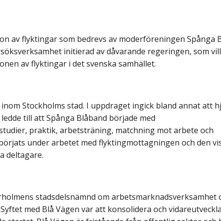
tion av flyktingar som bedrevs av moderföreningen Spånga 
rsöksverksamhet initierad av dåvarande regeringen, som vill
ionen av flyktingar i det svenska samhället.
om Stockholms stad. I uppdraget ingick bland annat att h
et ledde till att Spånga Blåband började med
dier, praktik, arbetsträning, matchning mot arbete och
örjats under arbetet med flyktingmottagningen och den vi
a deltagare.
ärholmens stadsdelsnämnd om arbetsmarknadsverksamhet 
yftet med Blå Vägen var att konsolidera och vidareutveckl