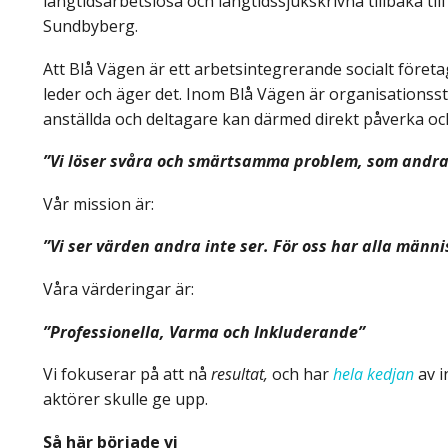
långtidsarbetslösa och långtidssjukskrivna tillbaka till
Sundbyberg.
Att Blå Vägen är ett arbetsintegrerande socialt föret
leder och äger det. Inom Blå Vägen är organisationss
anställda och deltagare kan därmed direkt påverka oc
”Vi löser svåra och smärtsamma problem, som andra h
Vår mission är:
”Vi ser värden andra inte ser. För oss har alla männis
Våra värderingar är:
”Professionella, Varma och Inkluderande”
Vi fokuserar på att nå
resultat,
och har
hela kedjan
av i
aktörer skulle ge upp.
Så här började vi