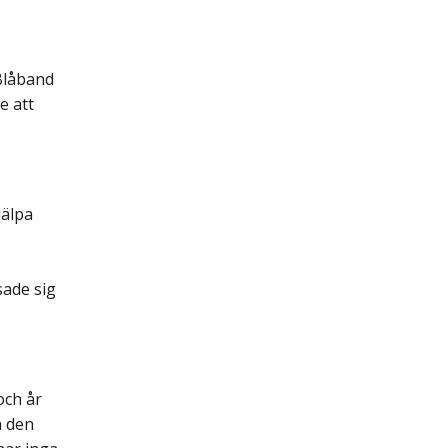
Blåband
e att
jälpa
sade sig
och år
a den