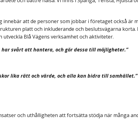
 arbete och bättre hälsa. Vi finns i Spånga, Tensta, Hjulsta o
ag innebär att de personer som jobbar i företaget också är 
trukturen platt och inkluderande och beslutsvägarna korta.
h utveckla Blå Vägens verksamhet och aktiviteter.
ar svårt att hantera, och gör dessa till möjligheter.”
kor lika rätt och värde, och alla kan bidra till samhället.”
nsatser och uthålligheten att fortsätta stödja när många an